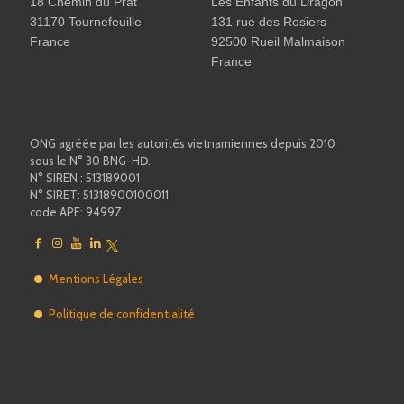
18 Chemin du Prat
Les Enfants du Dragon
31170 Tournefeuille
131 rue des Rosiers
France
92500 Rueil Malmaison
France
ONG agréée par les autorités vietnamiennes depuis 2010
sous le N° 30 BNG-HĐ.
N° SIREN : 513189001
N° SIRET: 51318900100011
code APE: 9499Z
Mentions Légales
Politique de confidentialité