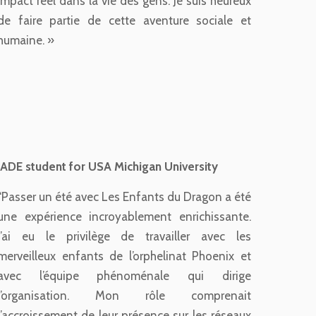
impact réel dans la vie des gens. Je suis heureux
de faire partie de cette aventure sociale et
humaine. »
JADE student for USA Michigan University
“Passer un été avec Les Enfants du Dragon a été
une expérience incroyablement enrichissante.
J’ai eu le privilège de travailler avec les
merveilleux enfants de l’orphelinat Phoenix et
avec l’équipe phénoménale qui dirige
l’organisation. Mon rôle comprenait
l’accroissement de leur présence sur les réseaux