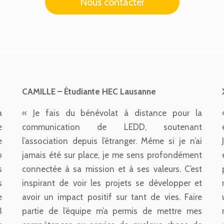
Nous contacter
CAMILLE – Étudiante HEC Lausanne
a
« Je fais du bénévolat à distance pour la
e
communication de LEDD, soutenant
e
l’association depuis l’étranger. Même si je n’ai
o
jamais été sur place, je me sens profondément
s
connectée à sa mission et à ses valeurs. C’est
s
inspirant de voir les projets se développer et
e
avoir un impact positif sur tant de vies. Faire
3
partie de l’équipe m’a permis de mettre mes