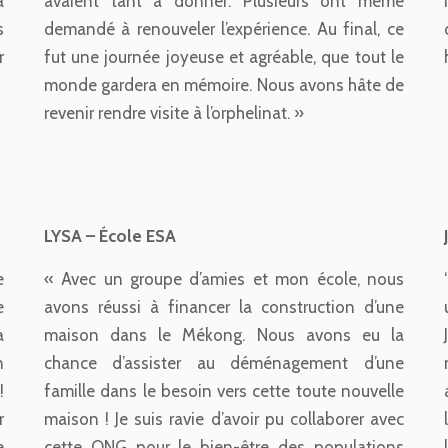
a
avaient tant à donner. Plusieurs ont même
s
demandé à renouveler l’expérience. Au final, ce
r
fut une journée joyeuse et agréable, que tout le
monde gardera en mémoire. Nous avons hâte de
revenir rendre visite à l’orphelinat. »
LYSA – École ESA
e
« Avec un groupe d’amies et mon école, nous
e
avons réussi à financer la construction d’une
a
maison dans le Mékong. Nous avons eu la
n
chance d’assister au déménagement d’une
!
famille dans le besoin vers cette toute nouvelle
r
maison ! Je suis ravie d’avoir pu collaborer avec
e
cette ONG pour le bien-être des populations