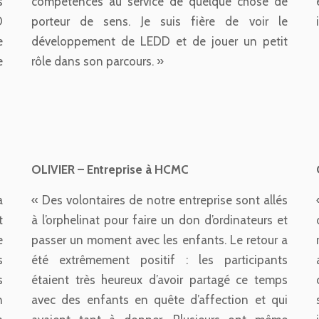
s
compétences au service de quelque chose de
D
porteur de sens. Je suis fière de voir le
e
développement de LEDD et de jouer un petit
e
rôle dans son parcours. »
OLIVIER – Entreprise à HCMC
a
« Des volontaires de notre entreprise sont allés
t
à l’orphelinat pour faire un don d’ordinateurs et
e
passer un moment avec les enfants. Le retour a
s
été extrêmement positif : les participants
s
étaient très heureux d’avoir partagé ce temps
n
avec des enfants en quête d’affection et qui