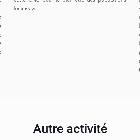
locales. »
z
a
e
e
s
Autre activité